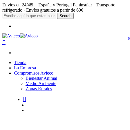
Skip
Envíos en 24/48h · España y Portugal Peninsular · Transporte
to
refrigerado · Envíos gratuitos a partir de 60€
main
Search
content
Close
Menu
Search
0
search
account
Menu
Menu
Tienda
La Empresa
Compromisos Avieco
Bienestar Animal
Medio Ambiente
Zonas Rurales
search
account