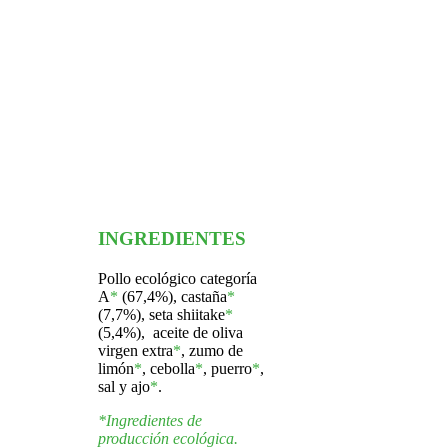
INGREDIENTES
Pollo ecológico categoría
A
*
(67,4%), castaña
*
(7,7%), seta shiitake
*
(5,4%), aceite de oliva
virgen extra
*
,
zumo de
limón
*
, cebolla
*
, puerro
*
,
sal y ajo
*
.
*Ingredientes de
producción ecológica.