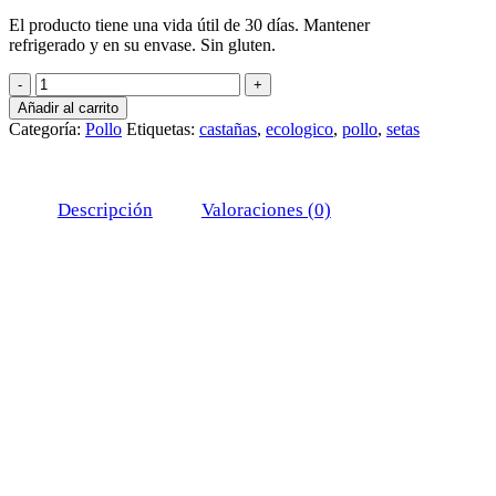
El producto tiene una vida útil de 30 días. Mantener
refrigerado y en su envase. Sin gluten.
Pollo
ecológico
Añadir al carrito
asado
Categoría:
Pollo
Etiquetas:
castañas
,
ecologico
,
pollo
,
setas
al
horno
con
castañas
Descripción
Valoraciones (0)
y
setas
cantidad