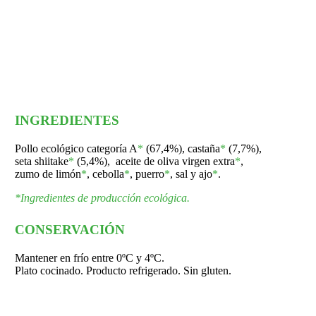
INGREDIENTES
Pollo ecológico categoría A
*
(67,4%), castaña
*
(7,7%),
seta shiitake
*
(5,4%), aceite de oliva virgen extra
*
,
zumo de limón
*
, cebolla
*
, puerro
*
, sal y ajo
*
.
*Ingredientes de producción ecológica.
CONSERVACIÓN
Mantener en frío entre 0ºC y 4ºC.
Plato cocinado. Producto refrigerado. Sin gluten.