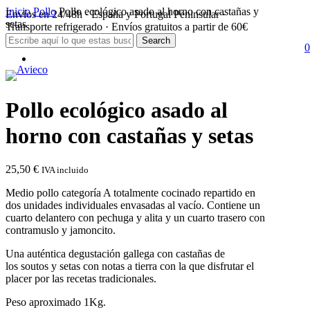
Skip
Inicio
Pollo
Pollo ecológico asado al horno con castañas y
Envíos en 24/48h · España y Portugal Peninsular ·
to
setas
Transporte refrigerado · Envíos gratuitos a partir de 60€
main
Search
0
content
s
a
Close
Menu
Search
Pollo ecológico asado al
horno con castañas y setas
25,50
€
IVA incluido
Medio pollo categoría A totalmente cocinado repartido en
dos unidades individuales envasadas al vacío. Contiene un
cuarto delantero con pechuga y alita y un cuarto trasero con
contramuslo y jamoncito.
Una auténtica degustación gallega con castañas de
los soutos y setas con notas a tierra con la que disfrutar el
placer por las recetas tradicionales.
Peso aproximado 1Kg.