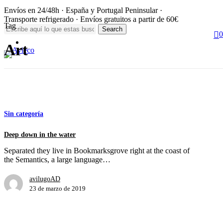
Skip
Envíos en 24/48h · España y Portugal Peninsular ·
to
Transporte refrigerado · Envíos gratuitos a partir de 60€
main
Tag
Search
s
0
content
a
Close
Menu
Art
Search
Sin categoría
Deep down in the water
Separated they live in Bookmarksgrove right at the coast of
the Semantics, a large language…
avilugoAD
23 de marzo de 2019