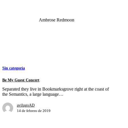
something else is more important
than fear
Ambrose Redmoon
Be
My
Guest
Sin categoría
Concert
Be My Guest Concert
Separated they live in Bookmarksgrove right at the coast of
the Semantics, a large language…
avilugoAD
14 de febrero de 2019