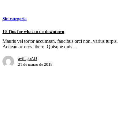
10
Tips
for
Sin categoría
what
to
10 Tips for what to do downtown
do
downtown
Mauris vel tortor accumsan, faucibus orci non, varius turpis.
Aenean ac eros libero. Quisque quis…
avilugoAD
21 de marzo de 2019
Courage is not the absence of fear,
but rather the judgment that